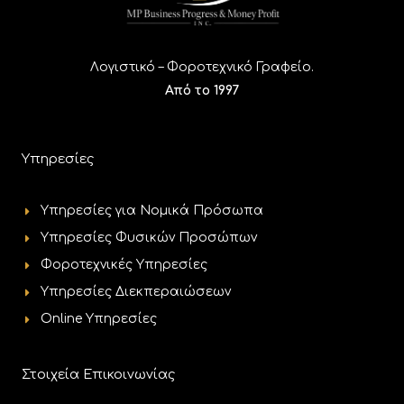
ν
ι
ο
γ
υ
ι
Λογιστικό – Φοροτεχνικό Γραφείο.
*
α
Από το 1997
Υπηρεσίες
Υπηρεσίες για Νομικά Πρόσωπα
Υπηρεσίες Φυσικών Προσώπων
Φοροτεχνικές Υπηρεσίες
Υπηρεσίες Διεκπεραιώσεων
Online Υπηρεσίες
Στοιχεία Επικοινωνίας