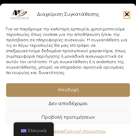
Παλλάδος 2, Τήνος 84200, Κυκλάδες Άγιος
Διαχείριση Συγκατάθεσης
Ρωμανός, Τήνος, Κυκλαδες Επονιτών 23-25, Αλιμος
17455, Αθήνα
Για να παρέχουμε την καλύτερη εμπειρία, χρησιμοποιούμε
τεχνολογίες όπως cookies για την αποθήκευση ή/και την
+302283025980, +302130308985,
πρόσβαση σε πληροφορίες συσκευών. Η συγκατάθεση για
+302111188656 +302110010086
τις εν λόγω τεχνολογίες θα μας επιτρέψει να
επεξεργαστούμε δεδομένα προσωπικού χαρακτήρα, όπως
συμπεριφορά περιήγησης ή μοναδικά αναγνωριστικά σε
info@memitinos.email info@mpfinance.group
αυτόν τον ιστότοπο. Η μη συγκατάθεση ή η ανάκληση της
info@mpfinance.tax
συγκατάθεσης, μπορεί να επηρεάσει αρνητικά ορισμένες
λειτουργίες και δυνατότητες.
Αποδοχή
Δεν αποδέχομαι
Copyright © 2026 MpFinance
Προβολή προτιμήσεων
Junction.gr
Κατασκευή Ιστοσελίδας
Ελληνικά
Πολιτική Cookies
Πολιτική Απορρήτου