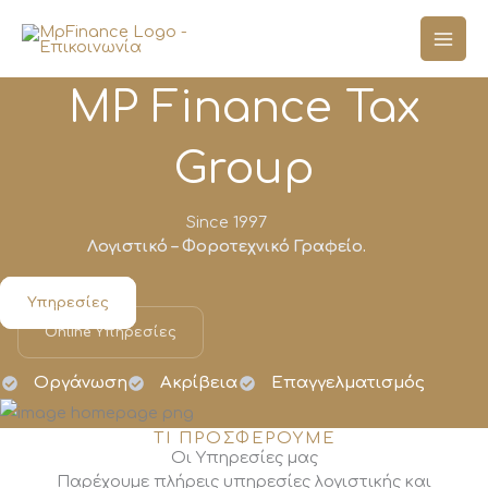
Μετάβαση
στο
περιεχόμενο
MP Finance Tax
Group
Since 1997
Λογιστικό – Φοροτεχνικό Γραφείο.
Υπηρεσίες
Online Υπηρεσίες
Οργάνωση
Ακρίβεια
Επαγγελματισμός
ΤΙ ΠΡΟΣΦΕΡΟΥΜΕ
Οι Υπηρεσίες μας
Παρέχουμε πλήρεις υπηρεσίες λογιστικής και