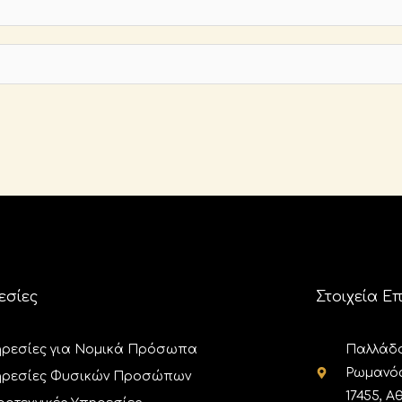
εσίες
Στοιχεία Ε
ρεσίες για Νομικά Πρόσωπα
Παλλάδος
Ρωμανός,
ηρεσίες Φυσικών Προσώπων
17455, Α