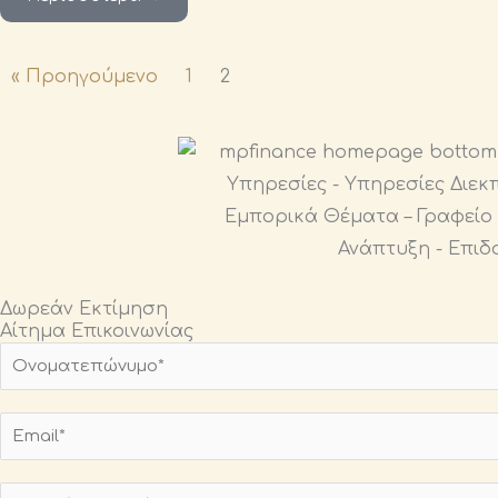
« Προηγούμενο
1
2
Δωρεάν Εκτίμηση
Αίτημα Επικοινωνίας
Ο
ν
ο
E
μ
m
α
a
Α