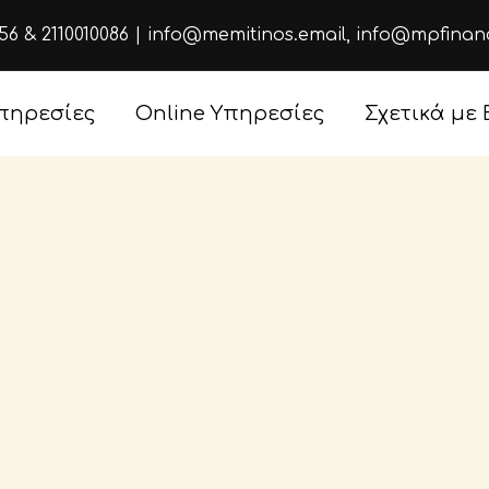
656
&
2110010086
|
info@memitinos.email
,
info@mpfinan
πηρεσίες
Online Υπηρεσίες
Σχετικά με