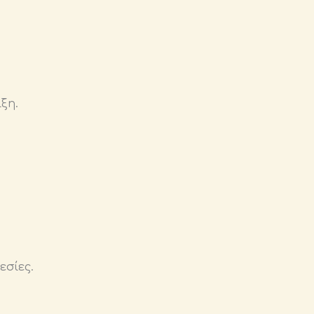
ξη.
εσίες.