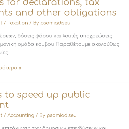
 for declarations, tax
nts and other obligations
t
/
Taxation
/ By
psomiadiseu
ώσεων, δόσεις φόρου και λοιπές υποχρεώσεις
ημονική ομάδα κόμβου Παραθέτουμε ακολούθως
μίες
σότερα »
s to speed up public
nt
t
/
Accounting
/ By
psomiadiseu
α επιτάχυνση των δημοσίων επενδύσεων και