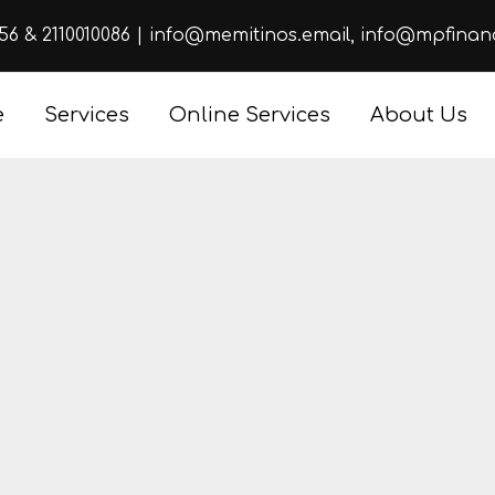
656
&
2110010086
|
info@memitinos.email
,
info@mpfinan
e
Services
Online Services
About Us