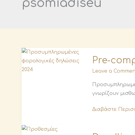
psomiadiseu
Pre-
Pre-comp
completed
2024
Leave a Commen
tax
Προσυμπληρωμέν
returns
γνωρίζουν μισθω
Διαβάστε Περισ
Deadlines