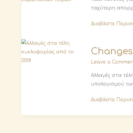
investment
ταχύτερη απορρ
Διαβάστε Περισ
Changes
Changes 
to
road
Leave a Commen
tax
Αλλαγές στα τέ
from
υπολογισμού των
2018
Διαβάστε Περισ