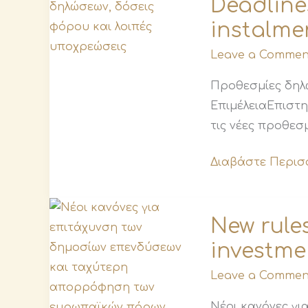
Deadlines
for
instalme
declarations,
tax
Leave a Commen
instalments
and
Προθεσμίες δηλ
other
ΕπιμέλειαΕπιστ
obligations
τις νέες προθεσ
Διαβάστε Περισ
New
New rule
rules
investme
to
speed
Leave a Commen
up
public
Νέοι κανόνες γι